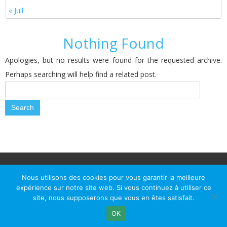
« Juil
Nothing Found
Apologies, but no results were found for the requested archive.
Perhaps searching will help find a related post.
© Le Passage d Agen 2022
Mairie du Passage d'Agen, BP 7, place du Général de Gaulle, 47520
Nous utilisons des cookies pour vous garantir la meilleure
Le Passage d'Agen - Téléphone: +33 5 53 77 18 77
expérience sur notre site web. Si vous continuez à utiliser ce
site, nous supposerons que vous en êtes satisfait.
OK