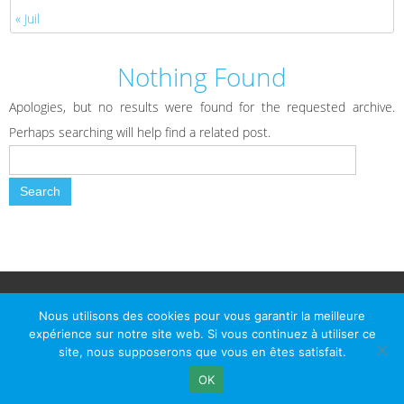
« Juil
Nothing Found
Apologies, but no results were found for the requested archive.
Perhaps searching will help find a related post.
© Le Passage d Agen 2022
Mairie du Passage d'Agen, BP 7, place du Général de Gaulle, 47520
Nous utilisons des cookies pour vous garantir la meilleure
Le Passage d'Agen - Téléphone: +33 5 53 77 18 77
expérience sur notre site web. Si vous continuez à utiliser ce
site, nous supposerons que vous en êtes satisfait.
OK