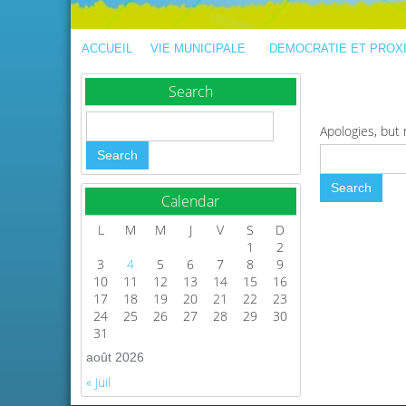
ACCUEIL
VIE MUNICIPALE
DEMOCRATIE ET PROX
Search
Apologies, but 
Calendar
L
M
M
J
V
S
D
1
2
3
4
5
6
7
8
9
10
11
12
13
14
15
16
17
18
19
20
21
22
23
24
25
26
27
28
29
30
31
août 2026
« Juil