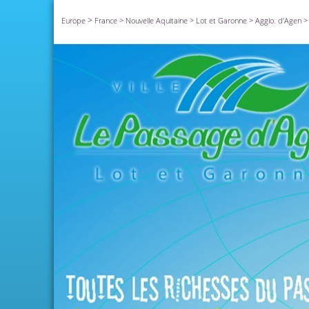
>
Europe
France
>
Nouvelle Aquitaine
>
Lot et Garonne
>
Agglo. d'Agen
>