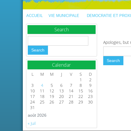
ACCUEIL
VIE MUNICIPALE
DEMOCRATIE ET PROX
Search
Apologies, but 
Calendar
L
M
M
J
V
S
D
1
2
3
4
5
6
7
8
9
10
11
12
13
14
15
16
17
18
19
20
21
22
23
24
25
26
27
28
29
30
31
août 2026
« Juil