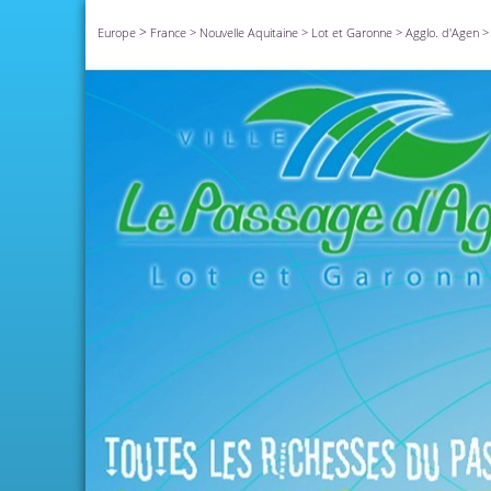
>
Europe
France
>
Nouvelle Aquitaine
>
Lot et Garonne
>
Agglo. d'Agen
>