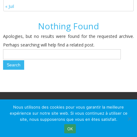
« Juil
Nothing Found
Apologies, but no results were found for the requested archive.
Perhaps searching will help find a related post.
© Le Passage d Agen 2022
Mairie du Passage d'Agen, BP 7, place du Général de Gaulle, 47520
Nous utilisons des cookies pour vous garantir la meilleure
Le Passage d'Agen - Téléphone: +33 5 53 77 18 77
expérience sur notre site web. Si vous continuez à utiliser ce
site, nous supposerons que vous en êtes satisfait.
OK