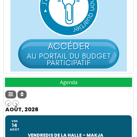
Agenda
AOÛT, 2026
VEN
14
AOÛT
VENDREDIS DE LA HALLE – MAKJA