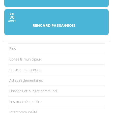
DIM
30
AOÛT
RENCARD PASSAGEOIS
Elus
Conseils municipaux
Services municipaux
Actes réglementaires
Finances et budget communal
Les marchés publics
Intercommunalité