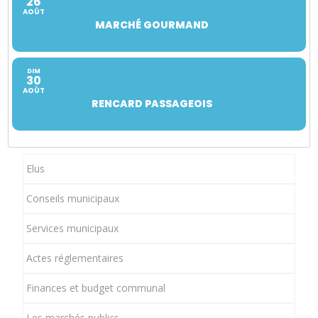
26
AOÛT
MARCHÉ GOURMAND
DIM
30
AOÛT
RENCARD PASSAGEOIS
Elus
Conseils municipaux
Services municipaux
Actes réglementaires
Finances et budget communal
Les marchés publics