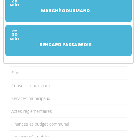
26
AOÛT
MARCHÉ GOURMAND
DIM
30
AOÛT
RENCARD PASSAGEOIS
Elus
Conseils municipaux
Services municipaux
Actes réglementaires
Finances et budget communal
Les marchés publics