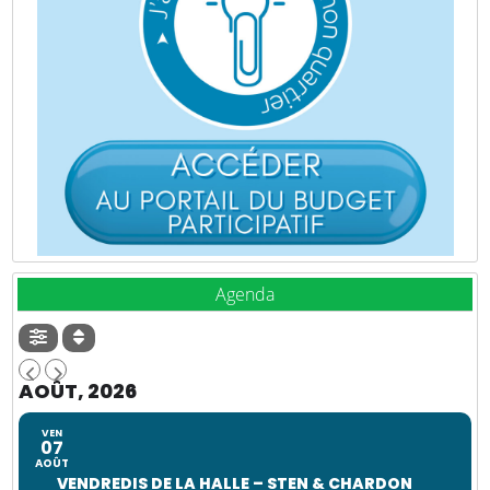
Agenda
AOÛT, 2026
VEN
07
AOÛT
VENDREDIS DE LA HALLE – STEN & CHARDON