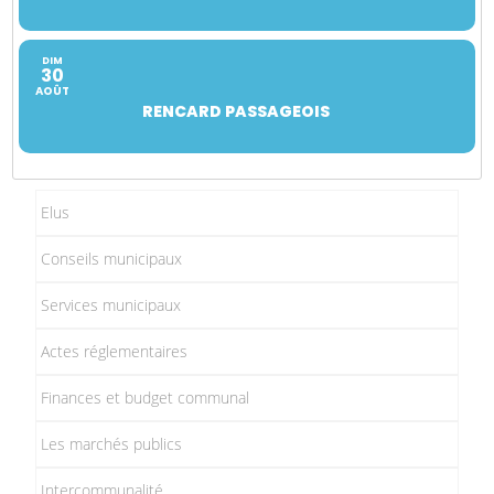
DIM
30
AOÛT
RENCARD PASSAGEOIS
Elus
Conseils municipaux
Services municipaux
Actes réglementaires
Finances et budget communal
Les marchés publics
Intercommunalité