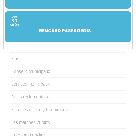
DIM
30
AOÛT
RENCARD PASSAGEOIS
Elus
Conseils municipaux
Services municipaux
Actes réglementaires
Finances et budget communal
Les marchés publics
Intercommunalité