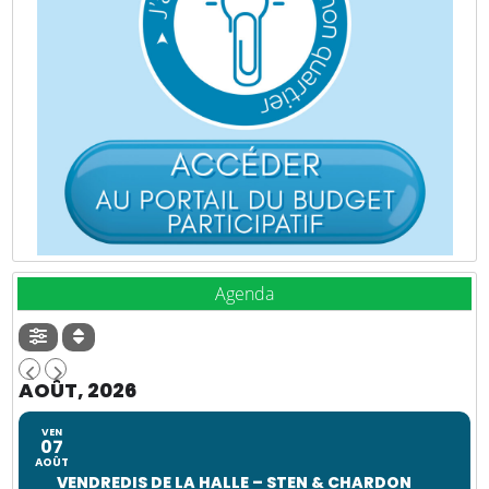
Agenda
AOÛT, 2026
VEN
07
AOÛT
VENDREDIS DE LA HALLE – STEN & CHARDON