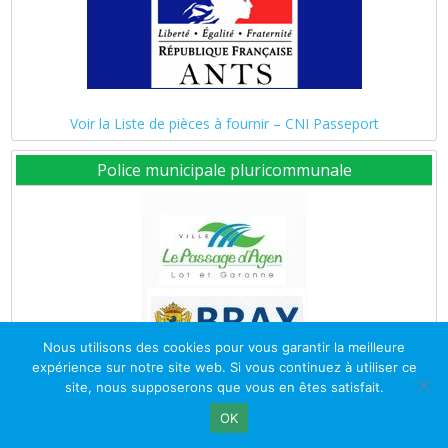
Voir la Liste de pièces à fournir – CNI Passeport
Police municipale pluricommunale
Nous utilisons des cookies pour vous garantir la meilleure
expérience sur notre site web. Si vous continuez à utiliser ce
site, nous supposerons que vous en êtes satisfait.
OK