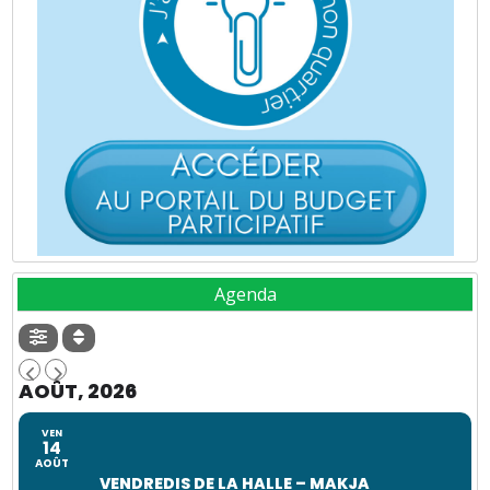
Agenda
AOÛT, 2026
VEN
14
AOÛT
VENDREDIS DE LA HALLE – MAKJA