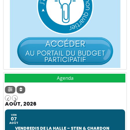
Agenda
AOÛT, 2026
VEN
07
AOÛT
VENDREDIS DE LA HALLE – STEN & CHARDON