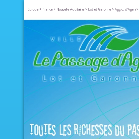
>
Europe
France
>
Nouvelle Aquitaine
>
Lot et Garonne
>
Agglo. d'Agen
>