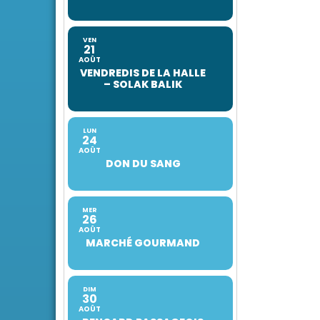
VEN
21
AOÛT
VENDREDIS DE LA HALLE
– SOLAK BALIK
LUN
24
AOÛT
DON DU SANG
MER
26
AOÛT
MARCHÉ GOURMAND
DIM
30
AOÛT