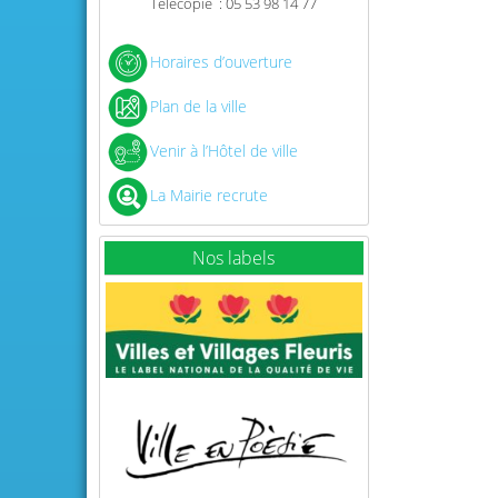
Télécopie : 05 53 98 14 77
Horaires d’ouverture
Plan de la ville
Venir à l’Hôtel de ville
La Mairie recrute
Nos labels