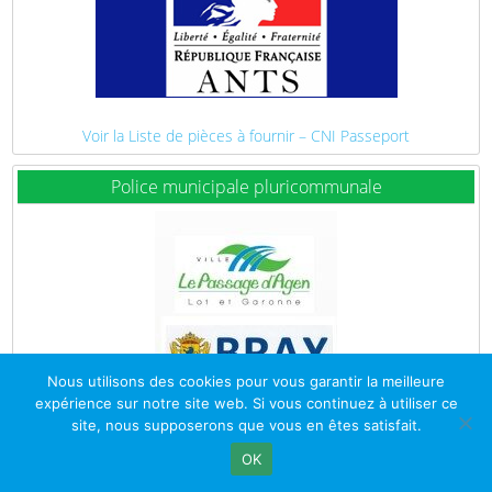
Voir la Liste de pièces à fournir – CNI Passeport
Police municipale pluricommunale
Nous utilisons des cookies pour vous garantir la meilleure
expérience sur notre site web. Si vous continuez à utiliser ce
site, nous supposerons que vous en êtes satisfait.
OK