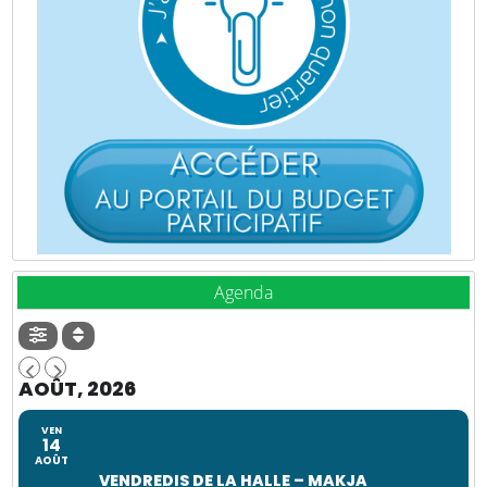
Agenda
AOÛT, 2026
VEN
14
AOÛT
VENDREDIS DE LA HALLE – MAKJA