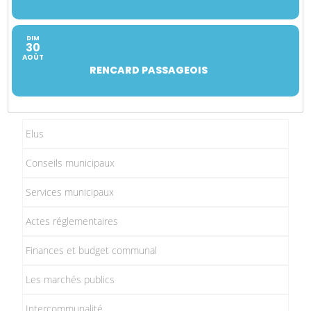
DIM
30
AOÛT
RENCARD PASSAGEOIS
Elus
Conseils municipaux
Services municipaux
Actes réglementaires
Finances et budget communal
Les marchés publics
Intercommunalité