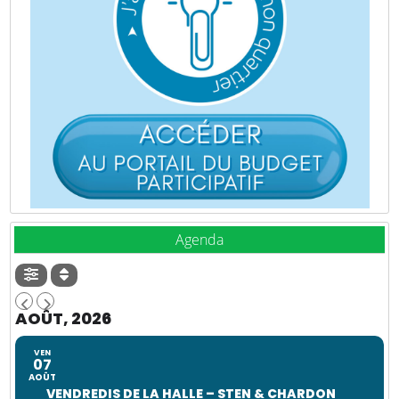
Agenda
AOÛT, 2026
VEN
07
AOÛT
VENDREDIS DE LA HALLE – STEN & CHARDON