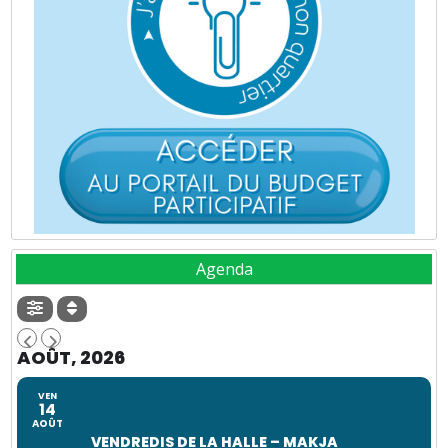
Agenda
AOÛT, 2026
VEN
14
AOÛT
VENDREDIS DE LA HALLE – MAKJA