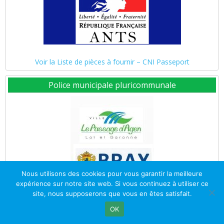
Voir la Liste de pièces à fournir – CNI Passeport
Police municipale pluricommunale
Nous utilisons des cookies pour vous garantir la meilleure
expérience sur notre site web. Si vous continuez à utiliser ce
site, nous supposerons que vous en êtes satisfait.
OK