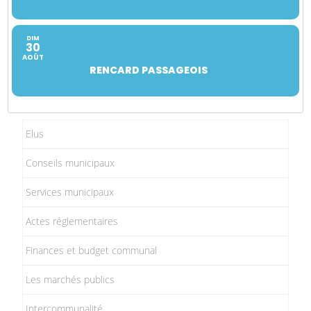
DIM
30
AOÛT
RENCARD PASSAGEOIS
Elus
Conseils municipaux
Services municipaux
Actes réglementaires
Finances et budget communal
Les marchés publics
Intercommunalité