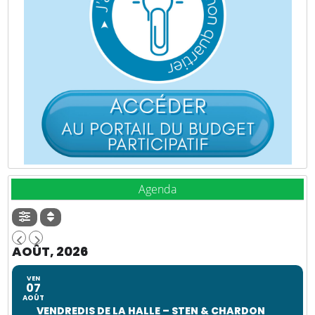
Agenda
AOÛT, 2026
VEN
07
AOÛT
VENDREDIS DE LA HALLE – STEN & CHARDON