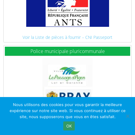
Voir la Liste de pièces à fournir – CNI Passeport
Police municipale pluricommunale
Nous utilisons des cookies pour vous garantir la meilleure
expérience sur notre site web. Si vous continuez à utiliser ce
site, nous supposerons que vous en êtes satisfait.
OK