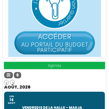
Agenda
AOÛT, 2026
VEN
14
AOÛT
VENDREDIS DE LA HALLE – MAKJA