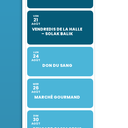
VEN
21
AOÛT
VENDREDIS DE LA HALLE
– SOLAK BALIK
LUN
24
AOÛT
DON DU SANG
MER
26
AOÛT
MARCHÉ GOURMAND
DIM
30
AOÛT