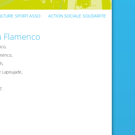
ULTURE SPORT ASSO
ACTION SOCIALE SOLIDARITE
du Flamenco
nco,
amenco,
h,
re Lapoujade,
7.