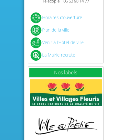
Télécopie : 05 53 98 14 77
Horaires d’ouverture
Plan de la ville
Venir à l’Hôtel de ville
La Mairie recrute
Nos labels