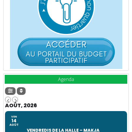
Agenda
AOÛT, 2026
VEN
14
AOÛT
VENDREDIS DE LA HALLE – MAKJA