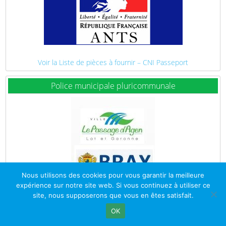
Voir la Liste de pièces à fournir – CNI Passeport
Police municipale pluricommunale
Nous utilisons des cookies pour vous garantir la meilleure
expérience sur notre site web. Si vous continuez à utiliser ce
site, nous supposerons que vous en êtes satisfait.
OK