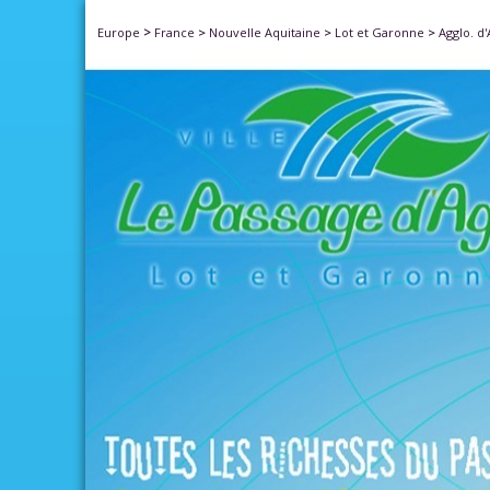
>
Europe
France
>
Nouvelle Aquitaine
>
Lot et Garonne
>
Agglo. d