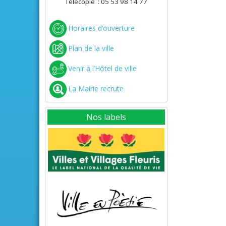
Télécopie : 05 53 98 14 77
Horaires d’ouverture
Plan de la ville
Venir à l’Hôtel de ville
La Mairie recrute
Nos labels