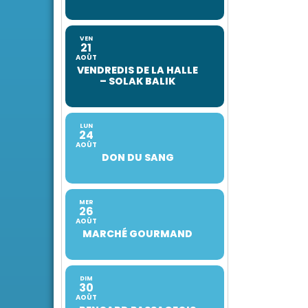
VEN
21
AOÛT
VENDREDIS DE LA HALLE
– SOLAK BALIK
LUN
24
AOÛT
DON DU SANG
MER
26
AOÛT
MARCHÉ GOURMAND
DIM
30
AOÛT