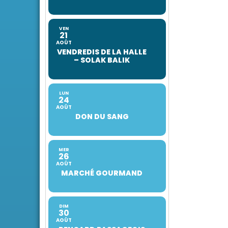
VEN
21
AOÛT
VENDREDIS DE LA HALLE
– SOLAK BALIK
LUN
24
AOÛT
DON DU SANG
MER
26
AOÛT
MARCHÉ GOURMAND
DIM
30
AOÛT