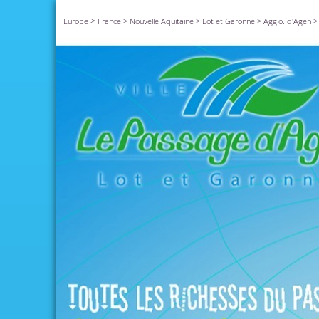
>
Europe
France
>
Nouvelle Aquitaine
>
Lot et Garonne
>
Agglo. d'Agen
>