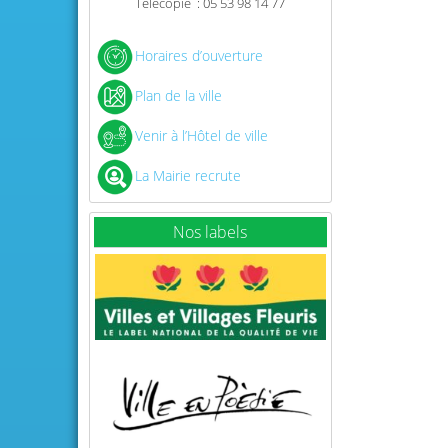
Télécopie : 05 53 98 14 77
Horaires d’ouverture
Plan de la ville
Venir à l’Hôtel de ville
La Mairie recrute
Nos labels