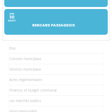
DIM
30
AOÛT
RENCARD PASSAGEOIS
Elus
Conseils municipaux
Services municipaux
Actes réglementaires
Finances et budget communal
Les marchés publics
Intercommunalité