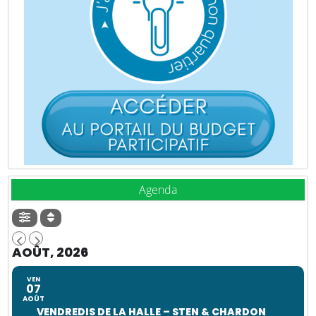
Agenda
AOÛT, 2026
VEN
07
AOÛT
VENDREDIS DE LA HALLE – STEN & CHARDON