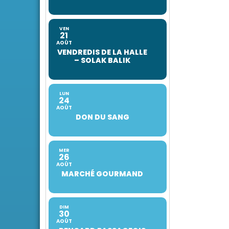
VEN
21
AOÛT
VENDREDIS DE LA HALLE
– SOLAK BALIK
LUN
24
AOÛT
DON DU SANG
MER
26
AOÛT
MARCHÉ GOURMAND
DIM
30
AOÛT