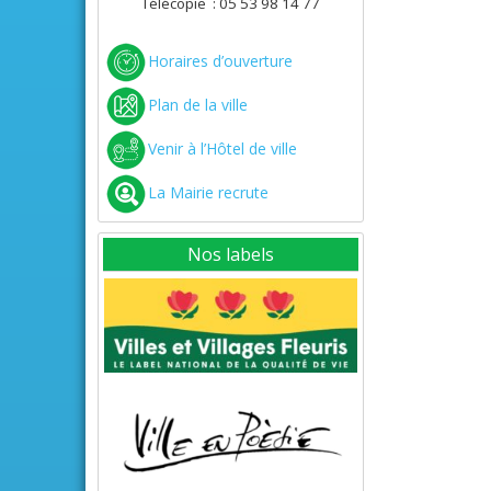
Télécopie : 05 53 98 14 77
Horaires d’ouverture
Plan de la ville
Venir à l’Hôtel de ville
La Mairie recrute
Nos labels