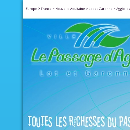
>
Europe
France
>
Nouvelle Aquitaine
>
Lot et Garonne
>
Agglo. d