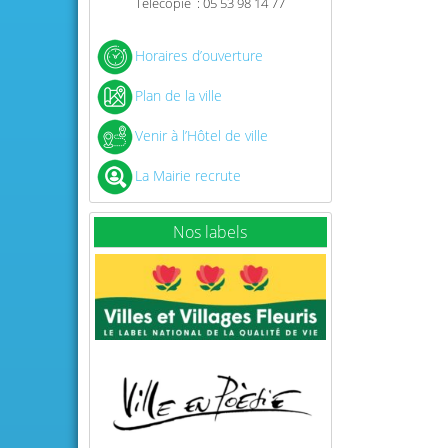
Télécopie : 05 53 98 14 77
Horaires d’ouverture
Plan de la ville
Venir à l’Hôtel de ville
La Mairie recrute
Nos labels