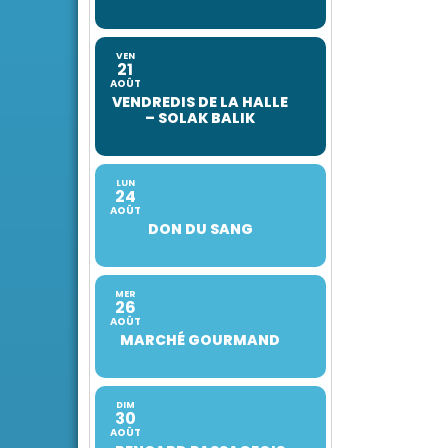
VEN
21
AOÛT
VENDREDIS DE LA HALLE
– SOLAK BALIK
LUN
24
AOÛT
DON DU SANG
MER
26
AOÛT
MARCHÉ GOURMAND
DIM
30
AOÛT