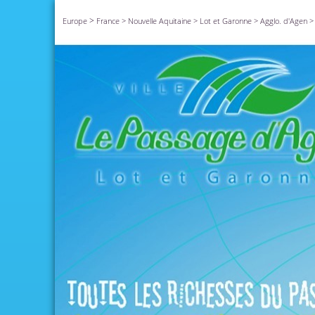
>
Europe
France
>
Nouvelle Aquitaine
>
Lot et Garonne
>
Agglo. d'Agen
>