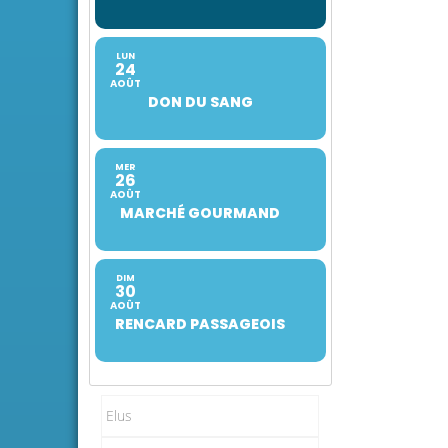
LUN
24
AOÛT
DON DU SANG
MER
26
AOÛT
MARCHÉ GOURMAND
DIM
30
AOÛT
RENCARD PASSAGEOIS
Elus