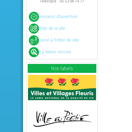
Télécopie : 05 53 98 14 77
Horaires d’ouverture
Plan de la ville
Venir à l’Hôtel de ville
La Mairie recrute
Nos labels