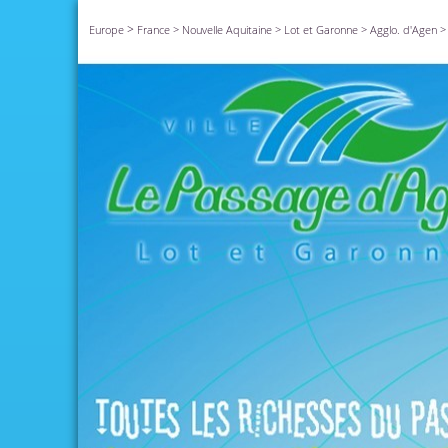
>
Europe
France
>
Nouvelle Aquitaine
>
Lot et Garonne
>
Agglo. d'Agen
>