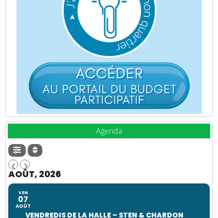
Agenda
AOÛT, 2026
VEN
07
AOÛT
VENDREDIS DE LA HALLE – STEN & CHARDON