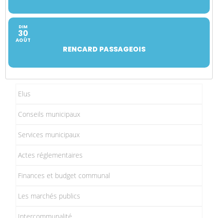
DIM
30
AOÛT
RENCARD PASSAGEOIS
Elus
Conseils municipaux
Services municipaux
Actes réglementaires
Finances et budget communal
Les marchés publics
Intercommunalité