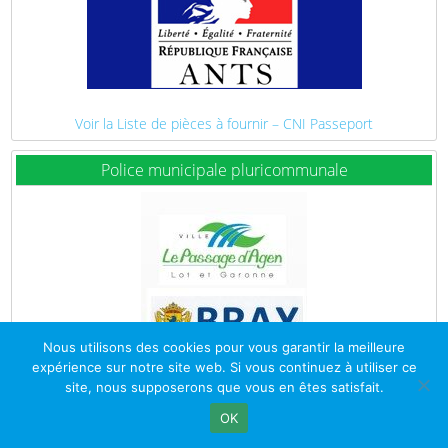
Voir la Liste de pièces à fournir – CNI Passeport
Police municipale pluricommunale
Nous utilisons des cookies pour vous garantir la meilleure
expérience sur notre site web. Si vous continuez à utiliser ce
site, nous supposerons que vous en êtes satisfait.
OK