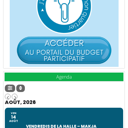
Agenda
AOÛT, 2026
VEN
14
AOÛT
VENDREDIS DE LA HALLE – MAKJA