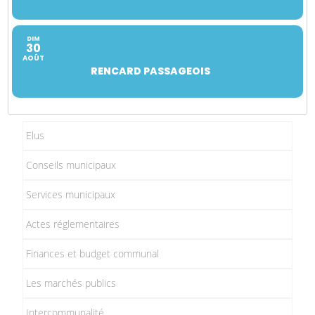
DIM
30
AOÛT
RENCARD PASSAGEOIS
Elus
Conseils municipaux
Services municipaux
Actes réglementaires
Finances et budget communal
Les marchés publics
Intercommunalité