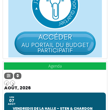
Agenda
AOÛT, 2026
VEN
07
AOÛT
VENDREDIS DE LA HALLE – STEN & CHARDON