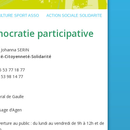
ULTURE SPORT ASSO
ACTION SOCIALE SOLIDARITE
ocratie participative
: Johanna SERIN
té-Citoyenneté-Solidarité
5 53 77 18 77
5 53 98 14 77
ral de Gaulle
sage d’Agen
erture au public : du lundi au vendredi de 9h à 12h et de
0.