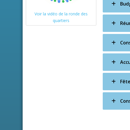
Budg
Voir la vidéo de la ronde des
quartiers
Réun
Cons
Accu
Fête
Cons