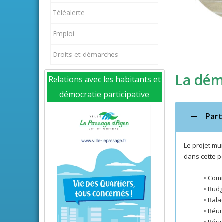
Téléalerte
Emploi
Droits et démarches
La dém
Relations avec les habitants et
démocratie participative
Part
Le projet mu
dans cette p
• Com
• Budg
• Bal
• Réu
• Réu