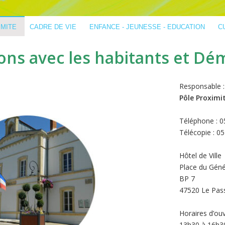
IMITE
CADRE DE VIE
ENFANCE - JEUNESSE - EDUCATION
C
ons avec les habitants et Dém
Responsable 
Pôle Proximi
Téléphone : 0
Télécopie : 0
Hôtel de Ville
Place du Géné
BP 7
47520 Le Pas
Horaires d’ouv
13h30 à 16h3