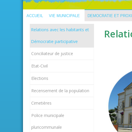
ACCUEIL
VIE MUNICIPALE
DEMOCRATIE ET PROX
Relations avec les habitants et
Relati
Démocratie participative
Conciliateur de justice
Etat-Civil
Elections
Recensement de la population
Cimetières
Police municipale
pluricommunale