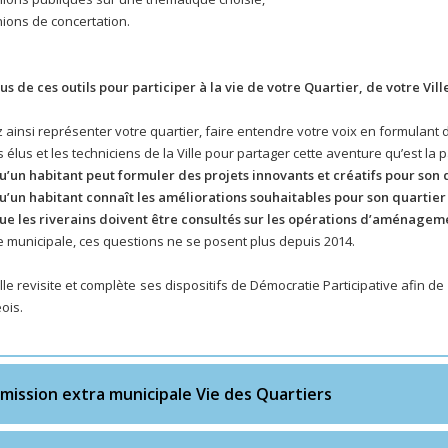
ions de concertation.
us de ces outils pour participer à la vie de votre Quartier, de votre Ville
ainsi représenter votre quartier, faire entendre votre voix en formulant 
 élus et les techniciens de la Ville pour partager cette aventure qu’est la p
’un habitant peut formuler des projets innovants et créatifs pour son qu
’un habitant connaît les améliorations souhaitables pour son quartier
e les riverains doivent être consultés sur les opérations d’aménageme
e municipale, ces questions ne se posent plus depuis 2014.
Ville revisite et complète ses dispositifs de Démocratie Participative af
ois.
ission extra municipale Vie des Quartiers