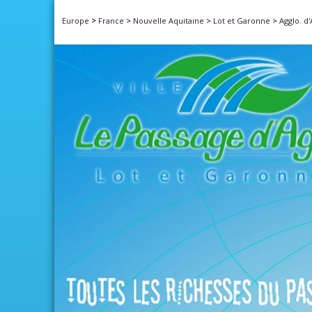
>
Europe
France
>
Nouvelle Aquitaine
>
Lot et Garonne
>
Agglo. d