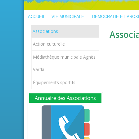
ACCUEIL
VIE MUNICIPALE
DEMOCRATIE ET PROX
Associations
Associ
Action culturelle
Médiathèque municipale Agnès
Varda
Équipements sportifs
Annuaire des Associations