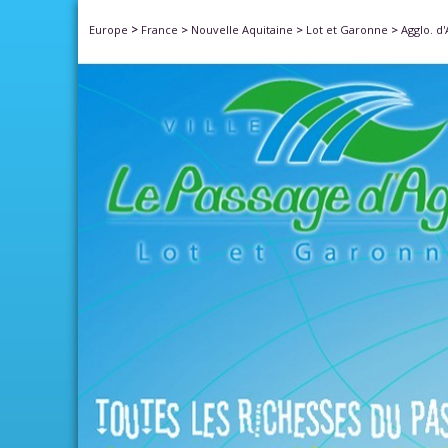
>
Europe
France
>
Nouvelle Aquitaine
>
Lot et Garonne
>
Agglo. d