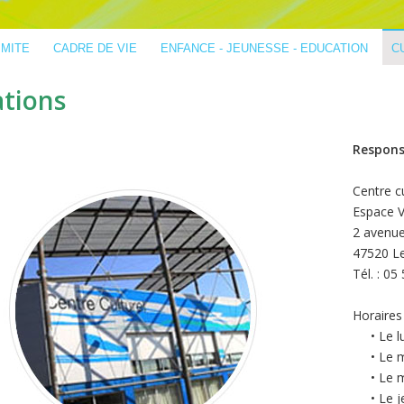
IMITE
CADRE DE VIE
ENFANCE - JEUNESSE - EDUCATION
C
ations
Respons
Centre cu
Espace V
2 avenu
47520 L
Tél. : 05
Horaires 
• Le lun
• Le ma
• Le me
• Le jeu