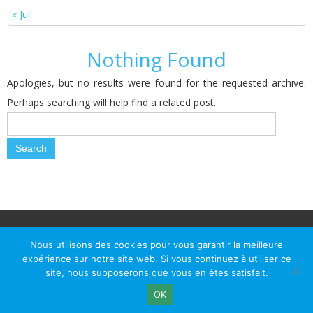
« Juil
Nothing Found
Apologies, but no results were found for the requested archive.
Perhaps searching will help find a related post.
© Le Passage d Agen 2022
Mairie du Passage d'Agen, BP 7, place du Général de Gaulle, 47520
Nous utilisons des cookies pour vous garantir la meilleure
Le Passage d'Agen - Téléphone: +33 5 53 77 18 77
expérience sur notre site web. Si vous continuez à utiliser ce
site, nous supposerons que vous en êtes satisfait.
OK