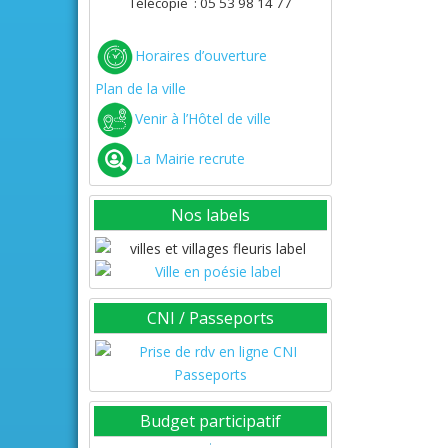
Télécopie : 05 53 98 14 77
Horaires d’ouverture
Plan de la ville
Venir à l’Hôtel de ville
La Mairie recrute
Nos labels
CNI / Passeports
Budget participatif