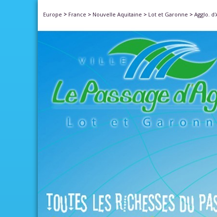
>
Europe
France
>
Nouvelle Aquitaine
>
Lot et Garonne
>
Agglo. d