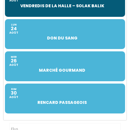
AOÛT
VENDREDIS DE LA HALLE – SOLAK BALIK
LUN
24
AOÛT
DON DU SANG
MER
26
AOÛT
MARCHÉ GOURMAND
DIM
30
AOÛT
RENCARD PASSAGEOIS
Elus