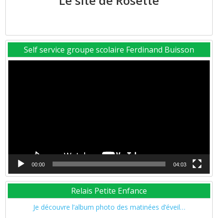
Le site de Rosette
Self service groupe scolaire Ferdinand Buisson
Lecteur
vidéo
00:00
04:03
Relais Petite Enfance
Je découvre l’album photo des matinées d’éveil…