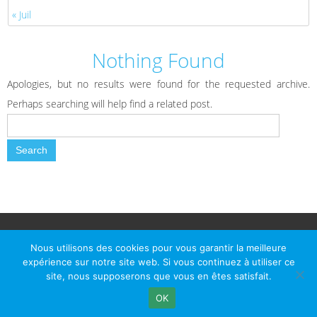
« Juil
Nothing Found
Apologies, but no results were found for the requested archive.
Perhaps searching will help find a related post.
© Le Passage d Agen 2022
Mairie du Passage d'Agen, BP 7, place du Général de Gaulle, 47520
Nous utilisons des cookies pour vous garantir la meilleure
Le Passage d'Agen - Téléphone: +33 5 53 77 18 77
expérience sur notre site web. Si vous continuez à utiliser ce
site, nous supposerons que vous en êtes satisfait.
OK